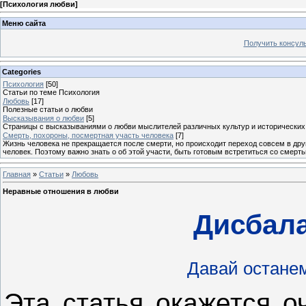
[
Психология любви
]
Меню сайта
Получить консул
Categories
Психология
[50]
Статьи по теме Психология
Любовь
[17]
Полезные статьи о любви
Высказывания о любви
[5]
Страницы с высказываниями о любви мыслителей различных культур и исторических
Смерть, похороны, посмертная участь человека
[7]
Жизнь человека не прекращается после смерти, но происходит переход совсем в друго
человек. Поэтому важно знать о об этой участи, быть готовым встретиться со смерт
Главная
»
Статьи
»
Любовь
Неравные отношения в любви
Дисбала
Давай остане
Эта статья окажется о