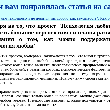
и вам понравилась статья на са
я нам так дешево и не ценится так дорого, как вежливость". Как
ря на то, что проект "Психология любв
 есть большие перспективы и планы разв
мация о том, как можно поддержать
логия любви"
ития проекта, во-первых, заключаются в том, что мной и групп
г может, в принципе, любой человек) проводится исследовател
могают более точно выявлять
психологические предпосылки б
от тех болезней, в развитии которых психологические факторы и
правлении проводятся исследования по всему миру, как
елями нетрадиционной медицины. Поэтому вижу своей задачей 
влении.
равлением развития проекта является пропаганда новых данн
и любви
. Это значительно более широкая тема. Можно даже сказ
 любой человек. И некоторые выводы, которые получаются у о
ы быть опубликованными на сайте.