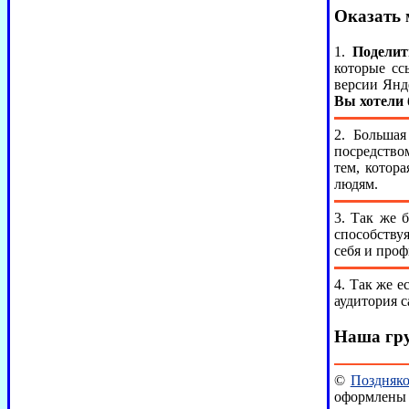
Оказать 
1.
Поделит
которые сс
версии Янд
Вы хотели 
2. Большая
посредство
тем, котор
людям.
3. Так же 
способству
себя и про
4. Так же е
аудитория с
Наша гру
©
Поздняк
оформлены 