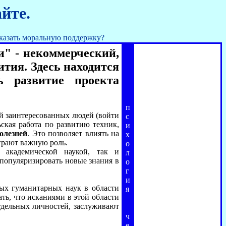
йте.
 оказать моральную поддержку?
и" - некоммерческий,
ития. Здесь находится
 развитие проекта
п
ой заинтересованных людей (войти
с
ьская работа по развитию техник,
и
олезней
. Это позволяет влиять на
х
грают важную роль.
о
 академической наукой, так и
л
популяризировать новые знания в
о
г
и
ых гуманитарных наук в области
я
ать, что исканиями в этой области
тдельных личностей, заслуживают
ч
е