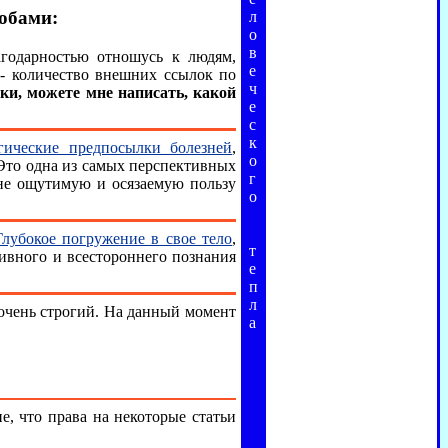
обами:
л
о
в
годарностью отношусь к людям,
е
 - количество внешних ссылок по
ч
ки, можете мне написать, какой
е
с
к
гические предпосылки болезней
,
о
 Это одна из самых перспективных
г
лне ощутимую и осязаемую пользу
о
Глубокое погружение в свое тело
,
т
тивного и всестороннего познания
е
п
л
очень строгий. На данный момент
а
, что права на некоторые статьи