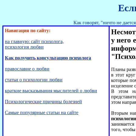
Есл
Как говорят, "ничто не даетс
Навигация по сайту:
Несмот
у него
на главную: сайт психолога,
психология любви
инфор
"Психо
Как получить консультацию психолога
православие о любви
Планы разв
в этот кру
статьи о психологии любви
которые по
исцеление 
краткие высказывания мыслителей о любви
В этом на
представит
Психологические причины болезней
этом напра
Самые популярные статьи на сайте
Вторым нап
психологи
занимается
того, чтоб