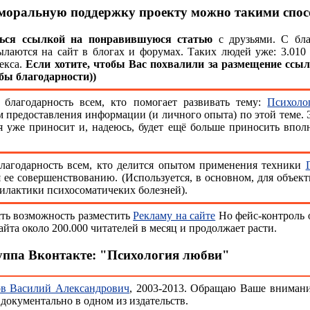
моральную поддержку проекту можно такими спос
ься ссылкой на понравившуюся статью
с друзьями. С бла
ылаются на сайт в блогах и форумах. Таких людей уже: 3.010
екса.
Если хотите, чтобы Вас похвалили за размещение ссыл
бы благодарности))
 благодарность всем, кто помогает развивать тему:
Психоло
м предоставления информации (и личного опыта) по этой теме.
ая уже приносит и, надеюсь, будет ещё больше приносить впо
благодарность всем, кто делится опытом применения техники
я ее совершенствованию. (Используется, в основном, для объек
филактики психосоматичеких болезней).
сть возможность разместить
Рекламу на сайте
Но фейс-контроль 
айта около 200.000 читателей в месяц и продолжает расти.
ппа Вконтакте: "Психология любви"
ов Василий Александрович
, 2003-2013. Обращаю Ваше внимание
документально в одном из издательств.