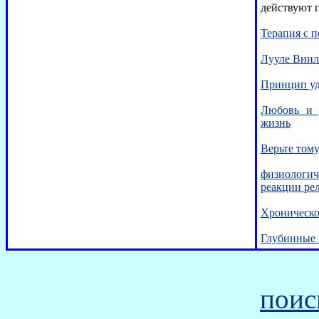
действуют 
Терапия с 
Лууле Виил
Принцип уд
Любовь и 
жизнь
Верьте тому
физиологи
реакции ре
Хроническо
Глубинные 
поис