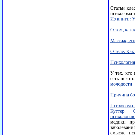
Статьи кла
психосомат
Из книги: 
О том, как
Массаж, его
О теле. Как
Психология
У тех, кто
есть некот
молодости
Причина бол
Психосомати
Куттер. 
психологию
медики пр
заболевани
смысле, пс