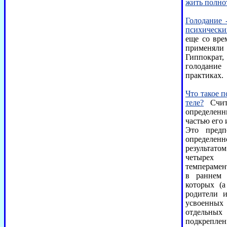
жить полно
Голодание 
психически
еще со вре
применяли
Гиппократ
голодание
практиках.
Что такое 
теле?
Счита
определенн
частью его 
Это предп
определен
результато
четырех 
темперамен
в раннем 
которых (
родители 
усвоенных
отдельных 
подкреплен