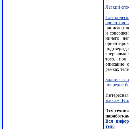
Легкий спос
Тантричес
ориентиро
написана ч
и совершенс
ничего не
ориентиров
подтверж
энергиями 
того, при
описание 
рамках тел
Знание о 
повредит б
Интересная
массаж. Вто
Эту техник
наработка
Вся инфор
тело