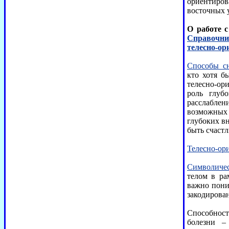
ориентир
восточных 
О работе с
Справочн
телесно-ор
Способы с
кто хотя б
телесно-ор
роль глуб
расслаблен
возможных 
глубоких в
быть счаст
Телесно-ор
Символичес
телом в ра
важно пони
закодирова
Способнос
болезни –