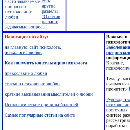
есть
другие
разделы
"Ответов
на часто
задаваемые вопросы"
Навигация по сайту:
Важная и 
психологи
на главную: сайт психолога,
Заболева
психология любви
предпосыл
информаци
Как получить консультацию психолога
Кратки
психологич
православие о любви
Тем, у ко
статьи о психологии любви
взаимосвяз
прочитать:
краткие высказывания мыслителей о любви
Руководст
Психологические причины болезней
психолог
восточных
Самые популярные статьи на сайте
синтезе раз
рассматрив
наработ